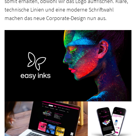
somit erhalten, obwohl wir das Logo auffrischen. Klare,
Digital
technische Linien und eine moderne Schriftwahl
machen das neue Corporate-Design nun aus.
Agentur
Blog
Startseite