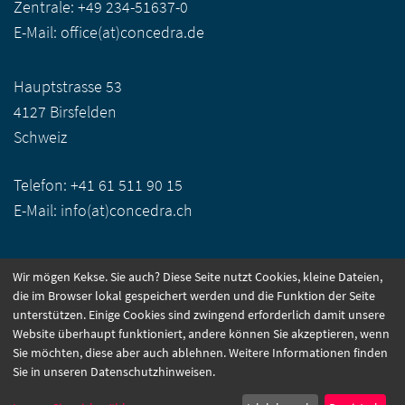
Zentrale:
+49 234-51637-0
E-Mail:
office(at)concedra.de
Hauptstrasse 53
4127 Birsfelden
Schweiz
Telefon:
+41 61 511 90 15
E-Mail:
info(at)concedra.ch
Wir mögen Kekse. Sie auch? Diese Seite nutzt Cookies, kleine Dateien,
CONNECT WITH US:
die im Browser lokal gespeichert werden und die Funktion der Seite
unterstützen. Einige Cookies sind zwingend erforderlich damit unsere
Facebook
LinkedIn
Instagram
Website überhaupt funktioniert, andere können Sie akzeptieren, wenn
Sie möchten, diese aber auch ablehnen. Weitere Informationen finden
Sie in unseren Datenschutzhinweisen.
© 2026
concedra
|
Impressum
|
Datenschutz
|
Cookie-Consent